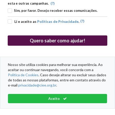
(?)
esta e outras campanhas.
Sim, por favor. Desejo receber essas comunicações.
(?)
Li e aceito as
Políticas de Privacidade
.
Quero saber como ajudar!
Nosso site utiliza cookies para melhorar sua experiência. Ao
aceitar ou continuar navegando, você concorda com a
DADOS PESSOAIS
DADOS DOAÇÃO
Política de Cookies
. Caso deseje alterar ou excluir seus dados
de todas as nossas plataformas, entre em contato através do
e-mail
privacidade@ciee.org.br
.
Política de Cookies
Centro de Integração Empresa-Escola - CIEE ® Todos os
Aceito
direitos reservados